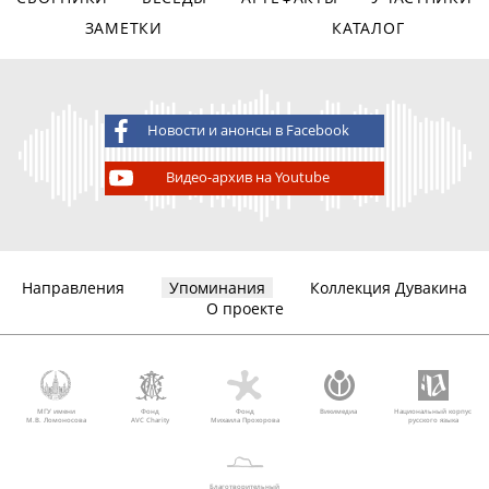
ЗАМЕТКИ
КАТАЛОГ
Новости и анонсы в Facebook
Видео-архив на Youtube
Направления
Упоминания
Коллекция Дувакина
О проекте
МГУ имени
Фонд
Фонд
Викимедиа
Национальный корпус
М.В. Ломоносова
AVC Charity
Михаила Прохорова
русского языка
Благотворительный