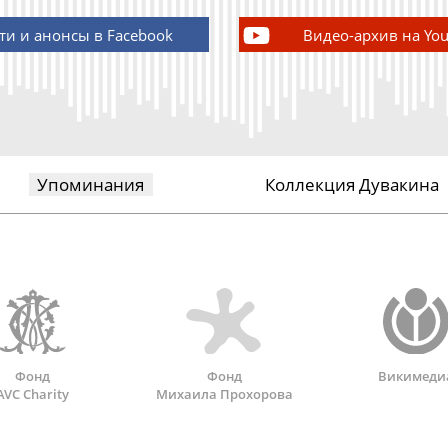
ти и анонсы в Facebook
Видео-архив на Yo
Упоминания
Коллекция Дувакина
Фонд
Фонд
Викимеди
AVC Charity
Михаила Прохорова