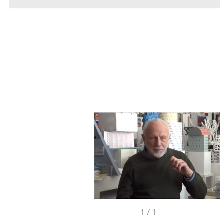
1
/
1