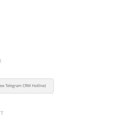
)
уем
Telegram CRM Hotline
)