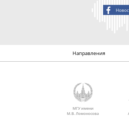
Новос
Направления
МГУ имени
М.В. Ломоносова