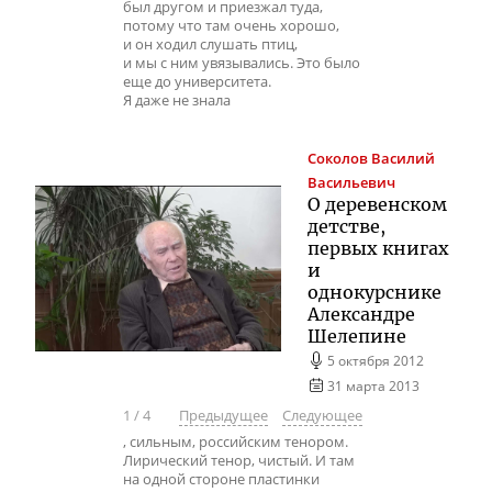
был другом и приезжал туда,
потому что там очень хорошо,
и он ходил слушать птиц,
и мы с ним увязывались. Это было
еще до университета.
Я даже не знала
Соколов
Василий
Васильевич
О деревенском
детстве,
первых книгах
и
однокурснике
Александре
Шелепине
5 октября 2012
31 марта 2013
1
/
4
Предыдущее
Следующее
, сильным, российским тенором.
Лирический тенор, чистый. И там
на одной стороне пластинки