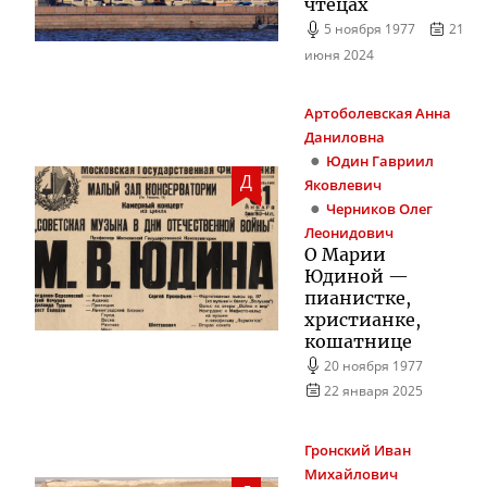
чтецах
5 ноября 1977
21
июня 2024
Артоболевская
Анна
Даниловна
Юдин
Гавриил
Д
Яковлевич
Черников
Олег
Леонидович
О Марии
Юдиной —
пианистке,
христианке,
кошатнице
20 ноября 1977
22 января 2025
Гронский
Иван
Михайлович