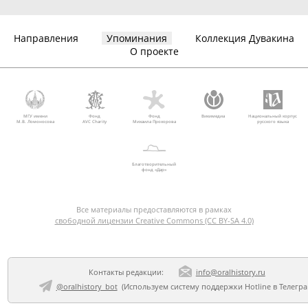
Направления
Упоминания
Коллекция Дувакина
О проекте
МГУ имени
Фонд
Фонд
Викимедиа
Национальный корпус
М.В. Ломоносова
AVC Charity
Михаила Прохорова
русского языка
Благотворительный
фонд «Дар»
Все материалы предоставляются в рамках
свободной лицензии Creative Commons (CC BY-SA 4.0)
Контакты редакции:
info@oralhistory.ru
@oralhistory_bot
(Используем
систему поддержки Hotline в Телегр