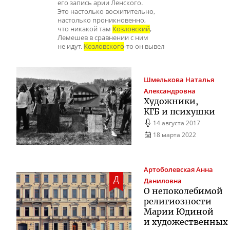
его запись арии Ленского.
Это настолько восхитительно,
настолько проникновенно,
что никакой там
Козловский
,
Лемешев в сравнении с ним
не идут.
Козловского
-то он вывел
Шмелькова
Наталья
Александровна
Художники,
КГБ и психушки
14 августа 2017
18 марта 2022
Артоболевская
Анна
Д
Даниловна
О непоколебимой
религиозности
Марии Юдиной
и художественных