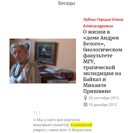
Беседы
Лубны-Герцык
Елена
Александровна
О жизни в
«доме Андрея
Белого»,
биологическом
факультете
МГУ,
трагической
экспедиции на
Байкал и
Михаиле
Пришвине
20 сентября 2012
18 декабря 2012
1
/
1
!» Мы у него все кирпичи
воровали (смеется).
Козловский
рядом с нами жил. А Формозов