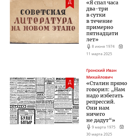
Д
«Я спал часа
два-три
в сутки
в течение
примерно
пятнадцати
лет»
8 июня 1974
11 марта 2025
Гронский
Иван
Михайлович
Д
«Сталин прямо
говорил: „Нам
надо избегать
репрессий.
Они нам
ничего
не дадут“»
9 марта 1975
30 марта 2025