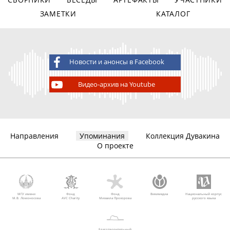
ЗАМЕТКИ
КАТАЛОГ
Новости и анонсы в Facebook
Видео-архив на Youtube
Направления
Упоминания
Коллекция Дувакина
О проекте
МГУ имени
Фонд
Фонд
Викимедиа
Национальный корпус
М.В. Ломоносова
AVC Charity
Михаила Прохорова
русского языка
Благотворительный