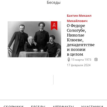
Беседы
Бахтин
Михаил
Михайлович
Д
О Федоре
Сологубе,
Николае
Клюеве,
декадентстве
и поэзии
в целом
15 марта 1973
17 февраля 2024
СБОРНИКИ
БЕСЕДЫ
АРТЕФАКТЫ
УЧАСТНИКИ