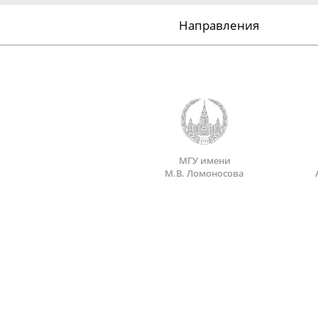
Направления
МГУ имени
М.В. Ломоносова