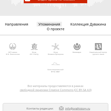
Направления
Упоминания
Коллекция Дувакина
О проекте
МГУ имени
Фонд
Фонд
Викимедиа
Национальный корпус
М.В. Ломоносова
AVC Charity
Михаила Прохорова
русского языка
Благотворительный
фонд «Дар»
Все материалы предоставляются в рамках
свободной лицензии Creative Commons (CC BY-SA 4.0)
Контакты редакции:
info@oralhistory.ru