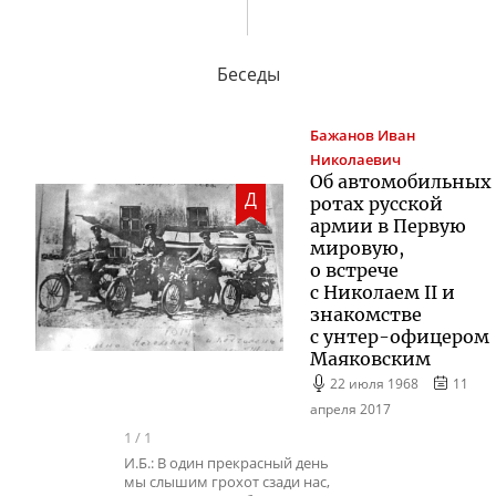
Беседы
Бажанов
Иван
Николаевич
Об автомобильных
Д
ротах русской
армии в Первую
мировую,
о встрече
с Николаем II и
знакомстве
с
унтер-офицером
Маяковским
22 июля 1968
11
апреля 2017
1
/
1
И.Б.: В один прекрасный день
мы слышим грохот сзади нас,