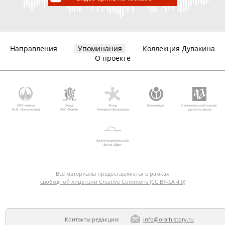
Направления
Упоминания
Коллекция Дувакина
О проекте
МГУ имени
Фонд
Фонд
Викимедиа
Национальный корпус
М.В. Ломоносова
AVC Charity
Михаила Прохорова
русского языка
Благотворительный
фонд «Дар»
Все материалы предоставляются в рамках
свободной лицензии Creative Commons (CC BY-SA 4.0)
Контакты редакции:
info@oralhistory.ru