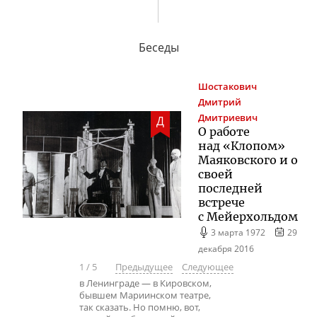
Беседы
Шостакович
Дмитрий
Дмитриевич
Д
О работе
над «Клопом»
Маяковского и о
своей
последней
встрече
с Мейерхольдом
3 марта 1972
29
декабря 2016
1
/
5
Предыдущее
Следующее
в Ленинграде — в Кировском,
бывшем Мариинском театре,
так сказать. Но помню, вот,