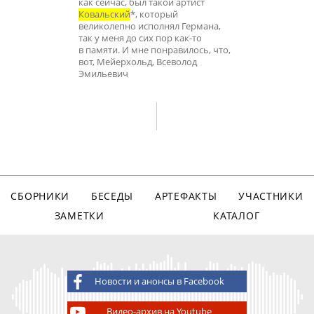
как сейчас, был такой артист
Ковальский
*, который
великолепно исполнял Германа,
так у меня до сих пор как-то
в памяти. И мне понравилось, что,
вот, Мейерхольд, Всеволод
Эмильевич
СБОРНИКИ
БЕСЕДЫ
АРТЕФАКТЫ
УЧАСТНИКИ
ЗАМЕТКИ
КАТАЛОГ
Новости и анонсы в Facebook
Видео-архив на Youtube