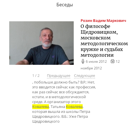
Беседы
Розин
Вадим Маркович
О философе
Щедровицком,
московском
методологическом
кружке и судьбах
методологии
6 июля 2012
12
ноября 2012
1
/
2
Предыдущее
Следующее
, побольше должно быть? В.Р.: Нет,
это вводится сейчас как профессия,
как раз сейчас все обсуждается,
кстати, и в методологической
среде. А организатор этого
Ковалева
, Татьяна
Ковалева
,
которая вышла из школы Петра
Щедровицкого. В.Б.: Уже Петра
Щедровицкого