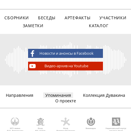
СБОРНИКИ
БЕСЕДЫ
АРТЕФАКТЫ
УЧАСТНИКИ
ЗАМЕТКИ
КАТАЛОГ
Новости и анонсы в Facebook
Видео-архив на Youtube
Направления
Упоминания
Коллекция Дувакина
О проекте
МГУ имени
Фонд
Фонд
Викимедиа
Национальный корпус
М.В. Ломоносова
AVC Charity
Михаила Прохорова
русского языка