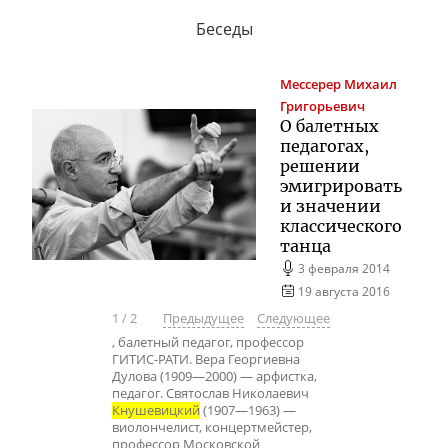
Беседы
Мессерер
Михаил
Григорьевич
О балетных
педагогах,
решении
эмигрировать
и значении
классического
танца
3 февраля 2014
19 августа 2016
1
/
2
Предыдущее
Следующее
, балетный педагог, профессор
ГИТИС-РАТИ. Вера Георгиевна
Дулова (1909—2000) — арфистка,
педагог. Святослав Николаевич
Кнушевицкий
(1907—1963) —
виолончелист, концертмейстер,
профессор Московской