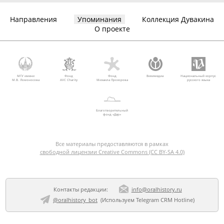
Направления
Упоминания
Коллекция Дувакина
О проекте
МГУ имени
Фонд
Фонд
Викимедиа
Национальный корпус
М.В. Ломоносова
AVC Charity
Михаила Прохорова
русского языка
Благотворительный
фонд «Дар»
Все материалы предоставляются в рамках
свободной лицензии Creative Commons (CC BY-SA 4.0)
Контакты редакции:
info@oralhistory.ru
@oralhistory_bot
(Используем
Telegram CRM Hotline
)