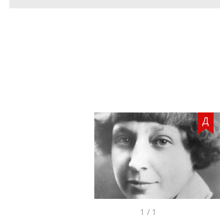
Д
1
/
1