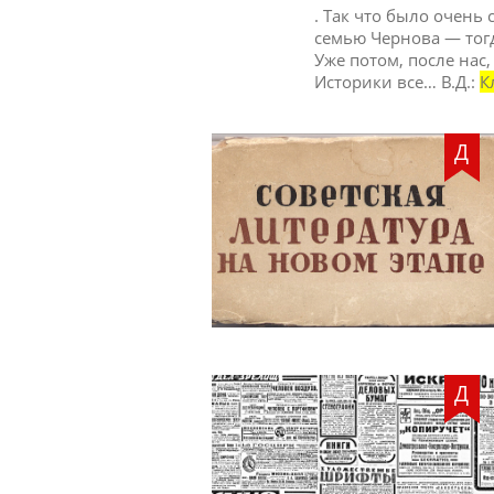
. Так что было очень 
семью Чернова — тогда
Уже потом, после нас,
Историки все… В.Д.:
К
Д
Д