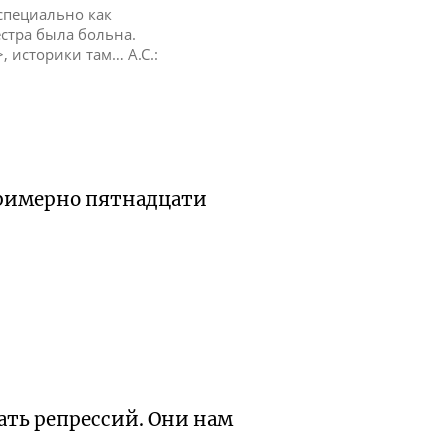
 специально как
естра была больна.
>, историки там… А.С.:
примерно пятнадцати
ать репрессий. Они нам