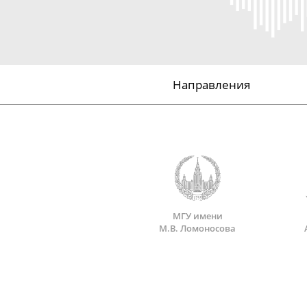
Направления
МГУ имени
М.В. Ломоносова