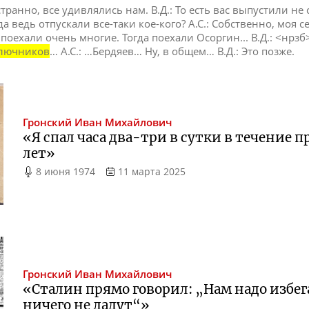
странно, все удивлялись нам. В.Д.: То есть вас выпустили не
 ведь отпускали все-таки кое-кого? А.С.: Собственно, моя с
 поехали очень многие. Тогда поехали Осоргин... В.Д.: <нрзб
лючников
… А.С.: …Бердяев… Ну, в общем… В.Д.: Это позже.
Гронский
Иван Михайлович
«Я спал часа
два-три
в сутки в течение 
лет»
8 июня 1974
11 марта 2025
Гронский
Иван Михайлович
«Сталин прямо говорил: „Нам надо избег
ничего не дадут“»