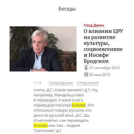
Беседы
Глэд
Джон
О влиянии ЦРУ
на развитие
культуры,
социоевгенике
и Иосифе
Бродском
27 сентября 2012
30 мая 2013
1
/
3
Предыдущее
Следующее
поэты. Д.С.: Какие именно? Д.Г.: Ну,
например, Мандельштама
я переводил. У меня книга
переводов Николая
Клюева
. Это
сплошные говоры русские, это
даже не русский язык. Д.С.: Да.
И непонятно, как переводить
Клюева
или там... Андрея
Платонова? Д.Г