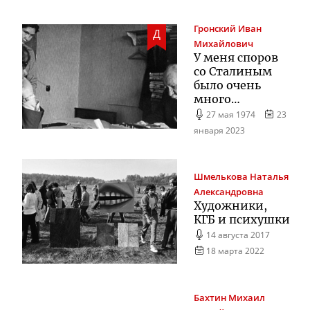
Гронский
Иван
Д
Михайлович
У меня споров
со Сталиным
было очень
много…
27 мая 1974
23
января 2023
Шмелькова
Наталья
Александровна
Художники,
КГБ и психушки
14 августа 2017
18 марта 2022
Бахтин
Михаил