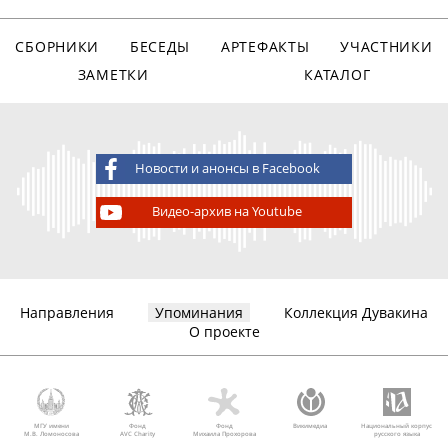
СБОРНИКИ
БЕСЕДЫ
АРТЕФАКТЫ
УЧАСТНИКИ
ЗАМЕТКИ
КАТАЛОГ
Новости и анонсы в Facebook
Видео-архив на Youtube
Направления
Упоминания
Коллекция Дувакина
О проекте
МГУ имени
Фонд
Фонд
Викимедиа
Национальный корпус
М.В. Ломоносова
AVC Charity
Михаила Прохорова
русского языка