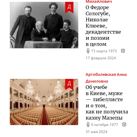
Михайлович
Д
О Федоре
Сологубе,
Николае
Клюеве,
декадентстве
и поэзии
в целом
15 марта 1973
17 февраля 2024
Артоболевская
Анна
Даниловна
Д
Об учебе
в Киеве, муже
— либеллисте
и о том,
как не получила
казну Мазепы
9 октября 1977
31 мая 2024