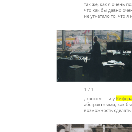
так же, как я очень п
что как бы давно оче
не угнетало то, что я
1
/
1
, хаосом — и у
Кифер
абстрактными, как бы
возможность сделать 