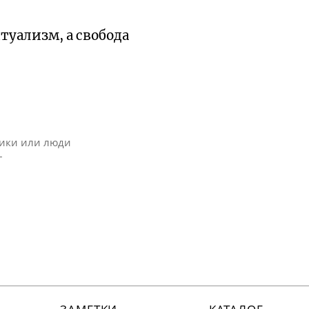
туализм, а свобода
ники или люди
–