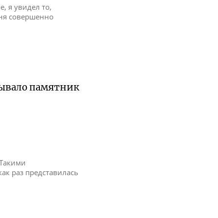
е, я увидел то,
меня совершенно
зывало памятник
 Такими
ак раз представилась