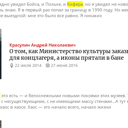
оздно увидел Бойса, и Польке, и
Кифера
, но я увидел не ново
нь знаю. Я в первый раз попал за границу в 1990 году. Но 
 не выездной: мне это было все равно. Я никаких
Красулин
Андрей Николаевич
О том, как Министерство культуры зака
для концлагеря, а иконы прятали в бане
22 июля 2014
27 июня 2016
а
это есть — и белоснежными новыми покоями этих музеев.
 с несуществующими, с не имеющими массу стенами…А тут к
хаос в хаосе. Хаос — это начало всего, начало жизни