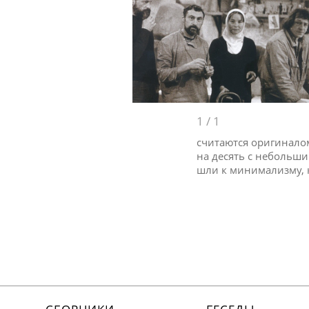
1
/
1
считаются оригиналом
на десять с небольши
шли к минимализму, к