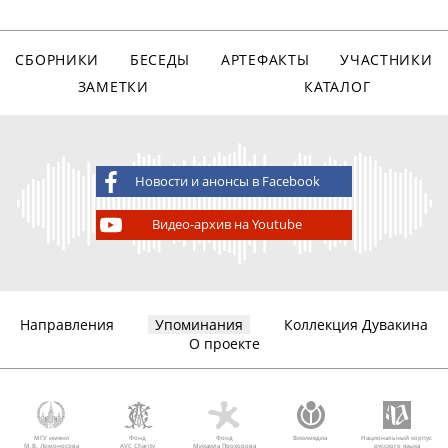
СБОРНИКИ
БЕСЕДЫ
АРТЕФАКТЫ
УЧАСТНИКИ
ЗАМЕТКИ
КАТАЛОГ
Новости и анонсы в Facebook
Видео-архив на Youtube
Направления
Упоминания
Коллекция Дувакина
О проекте
МГУ имени
Фонд
Фонд
Викимедиа
Национальный корпус
М.В. Ломоносова
AVC Charity
Михаила Прохорова
русского языка