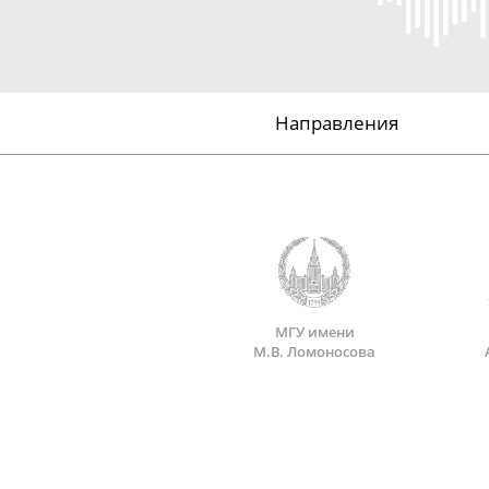
Направления
МГУ имени
М.В. Ломоносова