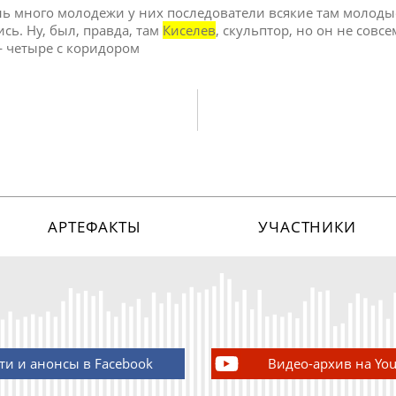
нь много молодежи у них последователи всякие там молодые
сь. Ну, был, правда, там
Киселев
, скульптор, но он не совсе
 — четыре с коридором
АРТЕФАКТЫ
УЧАСТНИКИ
ти и анонсы в Facebook
Видео-архив на Yo