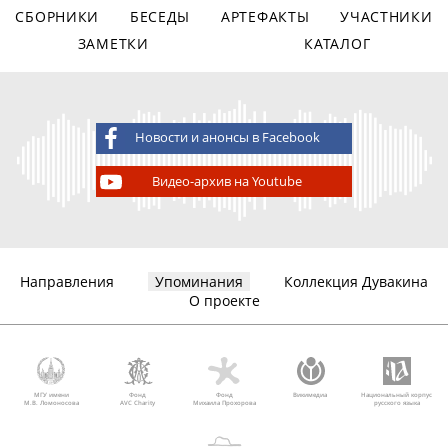
СБОРНИКИ
БЕСЕДЫ
АРТЕФАКТЫ
УЧАСТНИКИ
ЗАМЕТКИ
КАТАЛОГ
Новости и анонсы в Facebook
Видео-архив на Youtube
Направления
Упоминания
Коллекция Дувакина
О проекте
МГУ имени
Фонд
Фонд
Викимедиа
Национальный корпус
М.В. Ломоносова
AVC Charity
Михаила Прохорова
русского языка