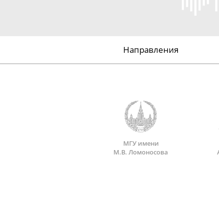
Направления
МГУ имени
М.В. Ломоносова