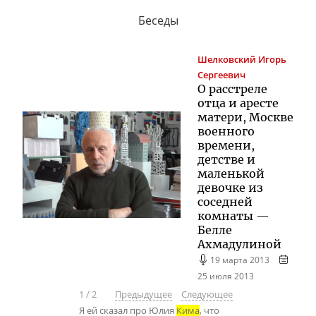
Беседы
Шелковский
Игорь
Сергеевич
О расстреле
отца и аресте
матери, Москве
военного
времени,
детстве и
маленькой
девочке из
соседней
комнаты —
Белле
Ахмадулиной
19 марта 2013
25 июля 2013
1
/
2
Предыдущее
Следующее
Я ей сказал про Юлия
Кима
, что