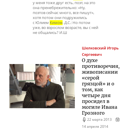
у меня тоже друг есть, поэт, на это
она пренебрежительно: «Ну,
поэтов сейчас много, все пишут»,
хотя потом они подружились
с Юлием
Кимом
. Д.С.: Но потом
уже, во взрослом возрасте, вы с ней
не общались? И.Ш
Шелковский
Игорь
Сергеевич
О духе
противоречия,
живописании
«серой
грязцой» и о
том, как
четыре дня
просидел в
могиле Ивана
Грозного
22 марта 2013
14 апреля 2014