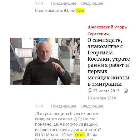
1
/
4
Предыдущее
Следующее
Своя комната. Юлий
Ким
Шелковский
Игорь
Сергеевич
О самиздате,
знакомстве с
Георгием
Костаки, утрате
ранних работ и
первых
месяцах жизни
в эмиграции
27 марта 2013
13 ноября 2014
1
/
4
Предыдущее
Следующее
. Это уголовщина была в чистом
виде, за это сажали. Д.С.: Но это
понятно, да. А кого-то из ваших,
из близкого круга дергали за это?
И.Ш.: М-м-м... Юлия
Кима
. Да-да.