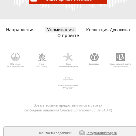
Направления
Упоминания
Коллекция Дувакина
О проекте
МГУ имени
Фонд
Фонд
Викимедиа
Национальный корпус
М.В. Ломоносова
AVC Charity
Михаила Прохорова
русского языка
Благотворительный
фонд «Дар»
Все материалы предоставляются в рамках
свободной лицензии Creative Commons (CC BY-SA 4.0)
Контакты редакции:
info@oralhistory.ru