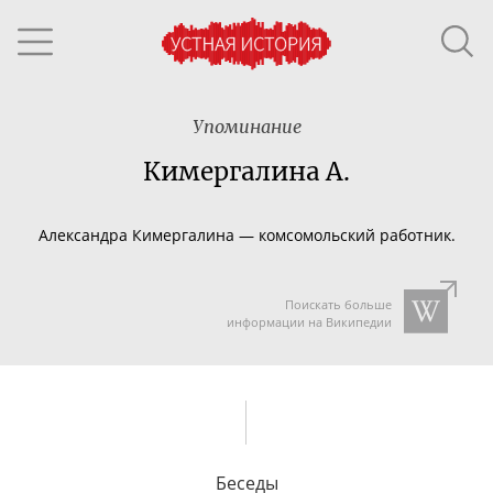
Упоминание
Кимергалина А.
Александра Кимергалина
—
комсомольский работник.
Поискать больше
информации на Википедии
Беседы