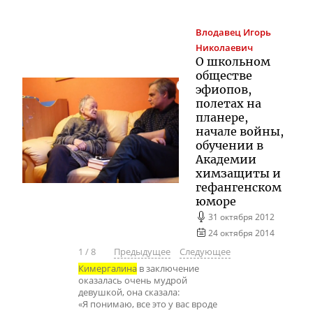
Влодавец
Игорь
Николаевич
О школьном
обществе
эфиопов,
полетах на
планере,
начале войны,
обучении в
Академии
химзащиты и
гефангенском
юморе
31 октября 2012
24 октября 2014
1
/
8
Предыдущее
Следующее
Кимергалина
в заключение
оказалась очень мудрой
девушкой, она сказала:
«Я понимаю, все это у вас вроде