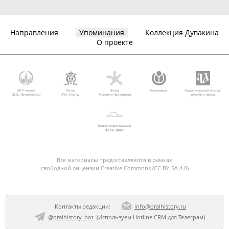
Направления
Упоминания
Коллекция Дувакина
О проекте
МГУ имени
Фонд
Фонд
Викимедиа
Национальный корпус
М.В. Ломоносова
AVC Charity
Михаила Прохорова
русского языка
Благотворительный
фонд «Дар»
Все материалы предоставляются в рамках
свободной лицензии Creative Commons (CC BY-SA 4.0)
Контакты редакции:
info@oralhistory.ru
@oralhistory_bot
(Используем
Hotline CRM для Телеграм
)