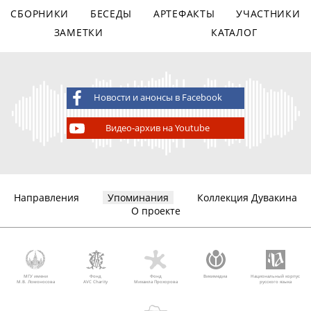
СБОРНИКИ
БЕСЕДЫ
АРТЕФАКТЫ
УЧАСТНИКИ
ЗАМЕТКИ
КАТАЛОГ
Новости и анонсы в Facebook
Видео-архив на Youtube
Направления
Упоминания
Коллекция Дувакина
О проекте
МГУ имени
Фонд
Фонд
Викимедиа
Национальный корпус
М.В. Ломоносова
AVC Charity
Михаила Прохорова
русского языка