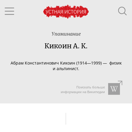
Упоминание
Кикоин А. К.
Абрам Константинович Кикоин (19
14
—
199
9)
—
физик
и альпинист.
Поискать больше
информации на Википедии