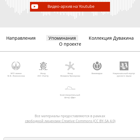
Видео-архив на Youtube
Направления
Упоминания
Коллекция Дувакина
О проекте
МГУ имени
Фонд
Фонд
Викимедиа
Национальный корпус
М.В. Ломоносова
AVC Charity
Михаила Прохорова
русского языка
Благотворительный
фонд «Дар»
Все материалы предоставляются в рамках
свободной лицензии Creative Commons (CC BY-SA 4.0)