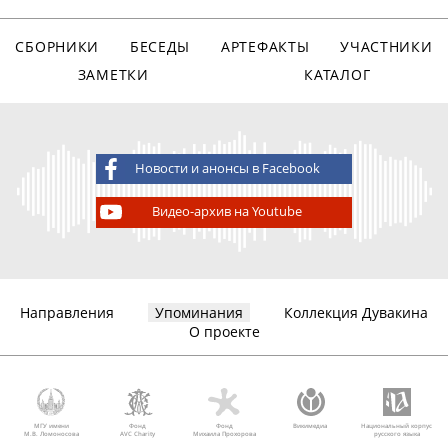
СБОРНИКИ
БЕСЕДЫ
АРТЕФАКТЫ
УЧАСТНИКИ
ЗАМЕТКИ
КАТАЛОГ
Новости и анонсы в Facebook
Видео-архив на Youtube
Направления
Упоминания
Коллекция Дувакина
О проекте
МГУ имени
Фонд
Фонд
Викимедиа
Национальный корпус
М.В. Ломоносова
AVC Charity
Михаила Прохорова
русского языка