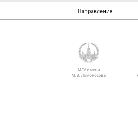
Направления
МГУ имени
М.В. Ломоносова