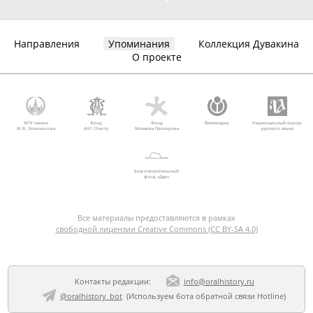
Направления
Упоминания
Коллекция Дувакина
О проекте
МГУ имени
Фонд
Фонд
Викимедиа
Национальный корпус
М.В. Ломоносова
AVC Charity
Михаила Прохорова
русского языка
Благотворительный
фонд «Дар»
Все материалы предоставляются в рамках
свободной лицензии Creative Commons (CC BY-SA 4.0)
Контакты редакции:
info@oralhistory.ru
@oralhistory_bot
(Используем
бота обратной связи Hotline
)