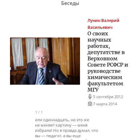
Беседы
Лунин
Валерий
Васильевич
О своих
научных
работах,
депутатстве в
Верховном
Совете РСФСР и
руководстве
химическим
факультетом
МГУ
5 сентября 2012
7 марта 2014
1
/
1
или одиннадцать, но это же
не меняет картину — меня
избрали! Но я правда думал, что
вы — педагог, а вы еще