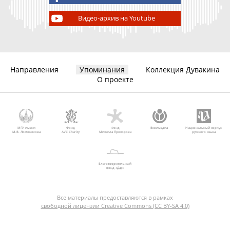
Видео-архив на Youtube
Направления
Упоминания
Коллекция Дувакина
О проекте
МГУ имени
Фонд
Фонд
Викимедиа
Национальный корпус
М.В. Ломоносова
AVC Charity
Михаила Прохорова
русского языка
Благотворительный
фонд «Дар»
Все материалы предоставляются в рамках
свободной лицензии Creative Commons (CC BY-SA 4.0)