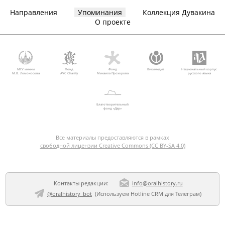
Направления
Упоминания
Коллекция Дувакина
О проекте
МГУ имени
Фонд
Фонд
Викимедиа
Национальный корпус
М.В. Ломоносова
AVC Charity
Михаила Прохорова
русского языка
Благотворительный
фонд «Дар»
Все материалы предоставляются в рамках
свободной лицензии Creative Commons (CC BY-SA 4.0)
Контакты редакции:
info@oralhistory.ru
@oralhistory_bot
(Используем
Hotline CRM для Телеграм
)