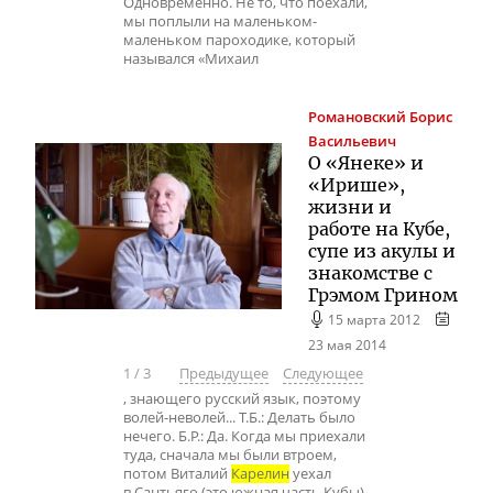
Одновременно. Не то, что поехали,
мы поплыли на маленьком-
маленьком пароходике, который
назывался «Михаил
Романовский
Борис
Васильевич
О «Янеке» и
«Ирише»,
жизни и
работе на Кубе,
супе из акулы и
знакомстве с
Грэмом Грином
15 марта 2012
23 мая 2014
1
/
3
Предыдущее
Следующее
, знающего русский язык, поэтому
волей-неволей... Т.Б.: Делать было
нечего. Б.Р.: Да. Когда мы приехали
туда, сначала мы были втроем,
потом Виталий
Карелин
уехал
в Сантьяго (это южная часть Кубы),