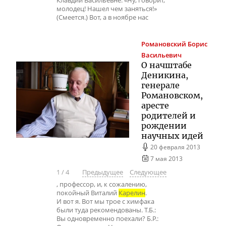
Клавдии Васильевне. «Ну, говорит,
молодец! Нашел чем заняться!»
(Смеется.) Вот, а в ноябре нас
Романовский
Борис
Васильевич
О начштабе
Деникина,
генерале
Романовском,
аресте
родителей и
рождении
научных идей
20 февраля 2013
7 мая 2013
1
/
4
Предыдущее
Следующее
, профессор, и, к сожалению,
покойный Виталий
Карелин
.
И вот я. Вот мы трое с химфака
были туда рекомендованы. Т.Б.:
Вы одновременно поехали? Б.Р.: