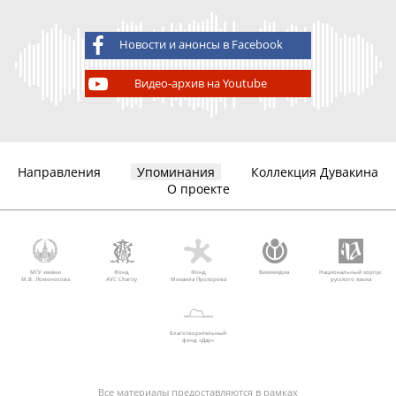
Новости и анонсы в Facebook
Видео-архив на Youtube
Направления
Упоминания
Коллекция Дувакина
О проекте
МГУ имени
Фонд
Фонд
Викимедиа
Национальный корпус
М.В. Ломоносова
AVC Charity
Михаила Прохорова
русского языка
Благотворительный
фонд «Дар»
Все материалы предоставляются в рамках