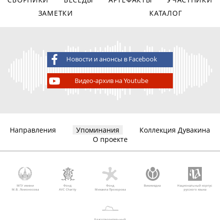
ЗАМЕТКИ
КАТАЛОГ
Новости и анонсы в Facebook
Видео-архив на Youtube
Направления
Упоминания
Коллекция Дувакина
О проекте
МГУ имени
Фонд
Фонд
Викимедиа
Национальный корпус
М.В. Ломоносова
AVC Charity
Михаила Прохорова
русского языка
Благотворительный