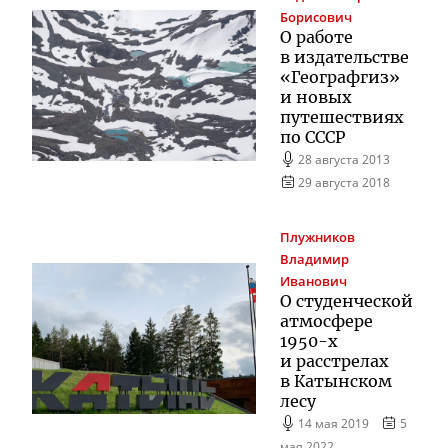
Борисович
О работе
в издательстве
«Географгиз»
и новых
путешествиях
по СССР
28 августа 2013
29 августа 2018
Плужников
Владимир
Иванович
О студенческой
атмосфере
1950-х
и расстрелах
в Катынском
лесу
14 мая 2019
5
мая 2022