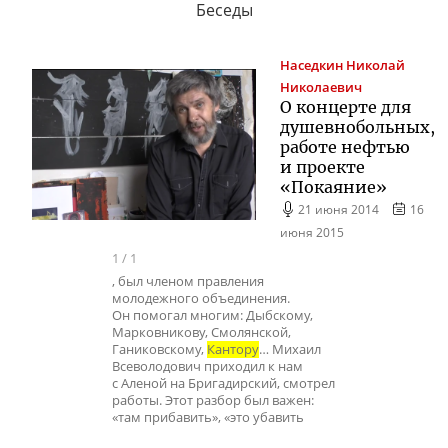
Беседы
Наседкин
Николай
Николаевич
О концерте для
душевнобольных,
работе нефтью
и проекте
«Покаяние»
21 июня 2014
16
июня 2015
1
/
1
, был членом правления
молодежного объединения.
Он помогал многим: Дыбскому,
Марковникову, Смолянской,
Ганиковскому,
Кантору
… Михаил
Всеволодович приходил к нам
с Аленой на Бригадирский, смотрел
работы. Этот разбор был важен:
«там прибавить», «это убавить