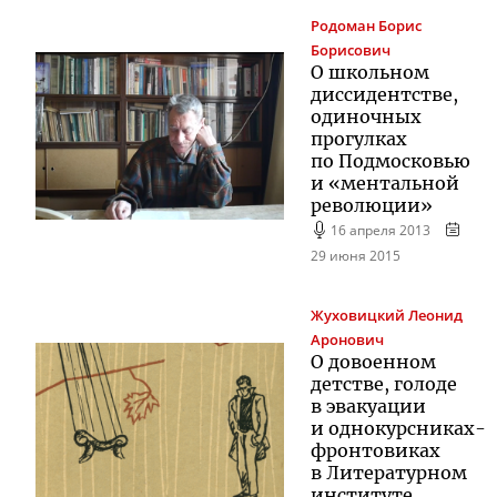
Родоман
Борис
Борисович
О школьном
диссидентстве,
одиночных
прогулках
по Подмосковью
и «ментальной
революции»
16 апреля 2013
29 июня 2015
Жуховицкий
Леонид
Аронович
О довоенном
детстве, голоде
в эвакуации
и однокурсниках-
фронтовиках
в Литературном
институте