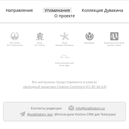
Направления
Упоминания
Коллекция Дувакина
О проекте
МГУ имени
Фонд
Фонд
Викимедиа
Национальный корпус
М.В. Ломоносова
AVC Charity
Михаила Прохорова
русского языка
Благотворительный
фонд «Дар»
Все материалы предоставляются в рамках
свободной лицензии Creative Commons (CC BY-SA 4.0)
Контакты редакции:
info@oralhistory.ru
@oralhistory_bot
(Используем
Hotline CRM для Телеграм
)