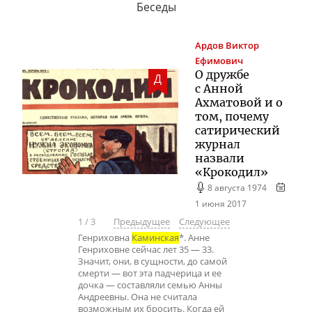
Беседы
Ардов
Виктор
Ефимович
О дружбе
Д
с Анной
Ахматовой и о
том, почему
сатирический
журнал
назвали
«Крокодил»
8 августа 1974
1 июня 2017
1
/
3
Предыдущее
Следующее
Генриховна
Каминская
*. Анне
Генриховне сейчас лет 35 — 33.
Значит, они, в сущности, до самой
смерти — вот эта падчерица и ее
дочка — составляли семью Анны
Андреевны. Она не считала
возможным их бросить. Когда ей