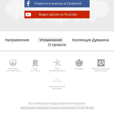
Новости и анонсы в Facebook
Видео-архив на Youtube
Направления
Упоминания
Коллекция Дувакина
О проекте
МГУ имени
Фонд
Фонд
Викимедиа
Национальный корпус
М.В. Ломоносова
AVC Charity
Михаила Прохорова
русского языка
Благотворительный
фонд «Дар»
Все материалы предоставляются в рамках
свободной лицензии Creative Commons (CC BY-SA 4.0)