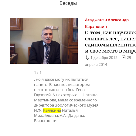
Беседы
Агаджанян
Александр
Карэнович
О том, как научилс
слышать лес, наше
единомышленник
и свое место в мир
1 декабря 2012
29
апреля 2014
1
/
1
, но я даже могу их пытаться
напеть. В частности, автором
некоторых песен был Гена
Глузский. А некоторых — Наташа
Мартынова, мама современного
директора Зоологического музея.
Н.Ф.:
Калякина
Наталья
Михайловна. А.А.: Да-да-да.
В частности