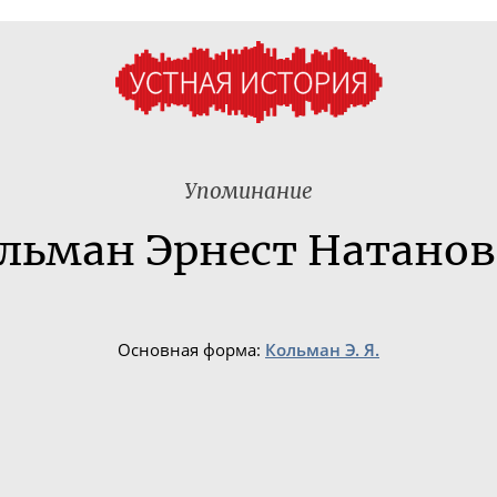
Упоминание
льман Эрнест Натано
Основная форма:
Кольман Э. Я.