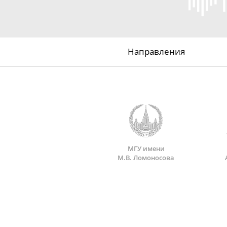
Направления
МГУ имени
М.В. Ломоносова