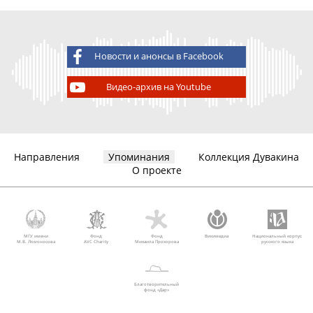
Новости и анонсы в Facebook
Видео-архив на Youtube
Направления
Упоминания
Коллекция Дувакина
О проекте
МГУ имени
Фонд
Фонд
Викимедиа
Национальный корпус
М.В. Ломоносова
AVC Charity
Михаила Прохорова
русского языка
Благотворительный
фонд «Дар»