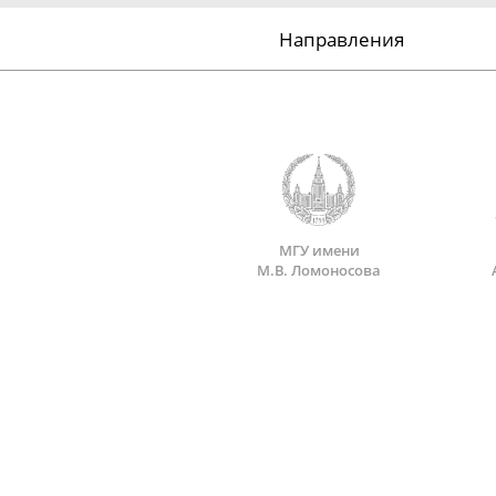
Направления
МГУ имени
М.В. Ломоносова