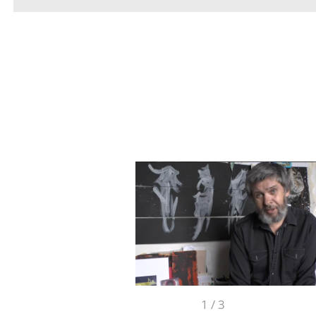
1
/
3