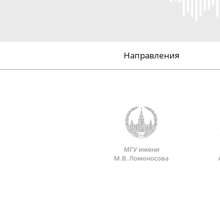
Направления
МГУ имени
М.В. Ломоносова