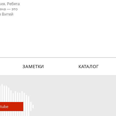
ия. Ребята
вна — это
я Витей
ЗАМЕТКИ
КАТАЛОГ
utube