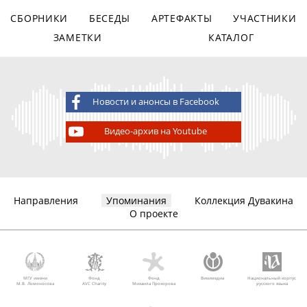
СБОРНИКИ
БЕСЕДЫ
АРТЕФАКТЫ
УЧАСТНИКИ
ЗАМЕТКИ
КАТАЛОГ
Новости и анонсы в Facebook
Видео-архив на Youtube
Направления
Упоминания
Коллекция Дувакина
О проекте
МГУ имени
Фонд
Фонд
Викимедиа
Национальный корпус
М.В. Ломоносова
AVC Charity
Михаила Прохорова
русского языка