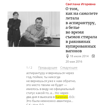
Светлана Игоревна
О том,
как на самолете
летала
в аспирантуру,
а белье
во время
съемок стирала
в раковинах
купированных
вагонов
18 июля 2014
20 мая 2016
1
/
2
Предыдущее
Следующее
аспирантуру и вернешься через
год, пойми, ты никогда
не вернешься уже к нам обратно,
это место твоим не будет —
имелось в виду не официальный
статус какой-то, а… Но через
два дня я выехала в
Калинин
. Е.О.:
Это была немножко авантюра…
С.К.: Нет. Е.О