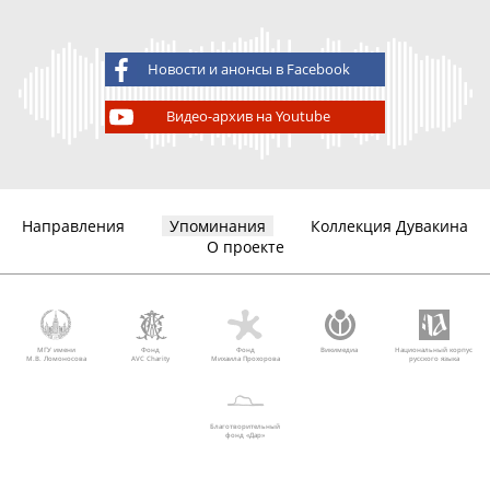
Новости и анонсы в Facebook
Видео-архив на Youtube
Направления
Упоминания
Коллекция Дувакина
О проекте
МГУ имени
Фонд
Фонд
Викимедиа
Национальный корпус
М.В. Ломоносова
AVC Charity
Михаила Прохорова
русского языка
Благотворительный
фонд «Дар»