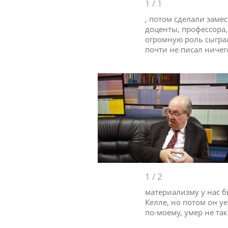
1
/
1
, потом сделали заме
доценты, профессора
огромную роль сыгра
почти не писал ничего
1
/
2
материализму у нас б
Келле, но потом он уе
по-моему, умер не та