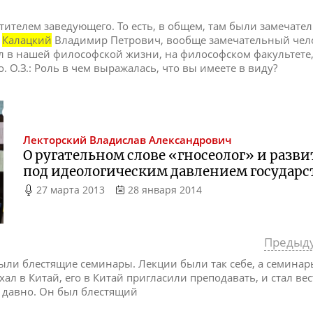
стителем заведующего. То есть, в общем, там были замечате
,
Калацкий
Владимир Петрович, вообще замечательный чело
л в нашей философской жизни, на философском факультете
. О.З.: Роль в чем выражалась, что вы имеете в виду?
Лекторский
Владислав Александрович
О ругательном слове «гносеолог» и разв
под идеологическим давлением государс
27 марта 2013
28 января 2014
Предыд
ыли блестящие семинары. Лекции были так себе, а семинары
хал в Китай, его в Китай пригласили преподавать, и стал вес
к давно. Он был блестящий