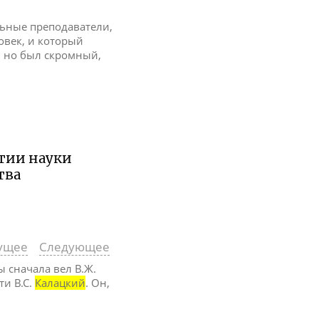
льные преподаватели,
век, и который
, но был скромный,
итии науки
тва
ущее
Следующее
 сначала вел В.Ж.
ти В.С.
Калацкий
. Он,