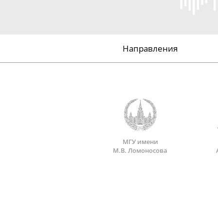
Направления
МГУ имени
М.В. Ломоносова