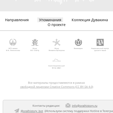
Направления
Упоминания
Коллекция Дувакина
О проекте
МГУ имени
Фонд
Фонд
Викимедиа
Национальный корпус
М.В. Ломоносова
AVC Charity
Михаила Прохорова
русского языка
Благотворительный
фонд «Дар»
Все материалы предоставляются в рамках
свободной лицензии Creative Commons (CC BY-SA 4.0)
Контакты редакции:
info@oralhistory.ru
@oralhistory_bot
(Используем
систему поддержки Hotline в Телегр