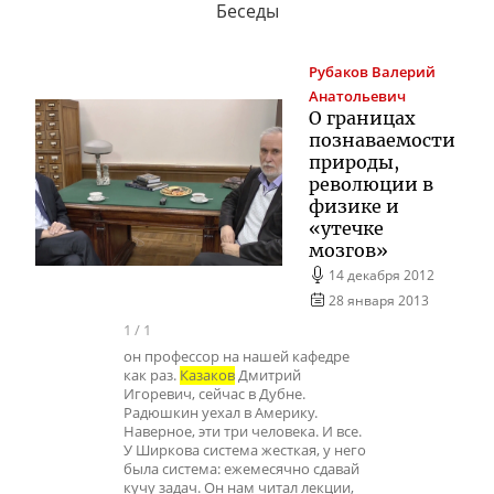
Беседы
Рубаков
Валерий
Анатольевич
О границах
познаваемости
природы,
революции в
физике и
«утечке
мозгов»
14 декабря 2012
28 января 2013
1
/
1
он профессор на нашей кафедре
как раз.
Казаков
Дмитрий
Игоревич, сейчас в Дубне.
Радюшкин уехал в Америку.
Наверное, эти три человека. И все.
У Ширкова система жесткая, у него
была система: ежемесячно сдавай
кучу задач. Он нам читал лекции,