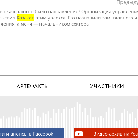
Предыд
 новое абсолютно было направление? Организация управлени
ильевич
Казаков
этим увлекся. Его назначили зам. главного
вления, а меня — начальником сектора
АРТЕФАКТЫ
УЧАСТНИКИ
ти и анонсы в Facebook
Видео-архив на Yo