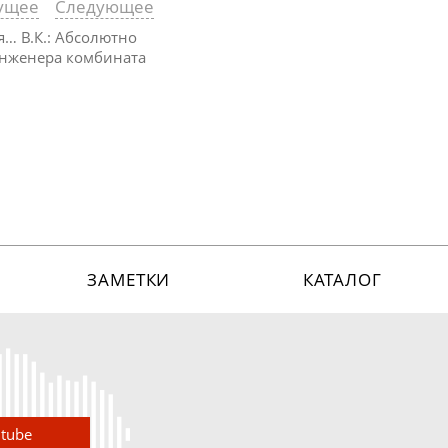
ущее
Следующее
я… В.К.: Абсолютно
 инженера комбината
ЗАМЕТКИ
КАТАЛОГ
utube