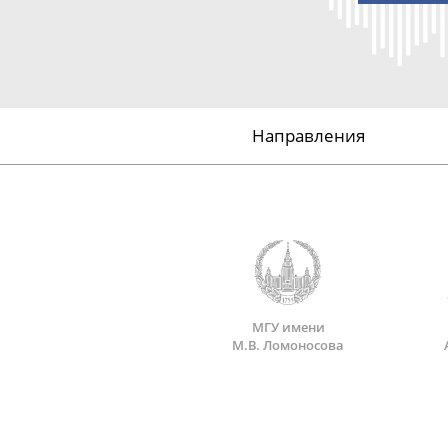
Направления
МГУ имени
М.В. Ломоносова