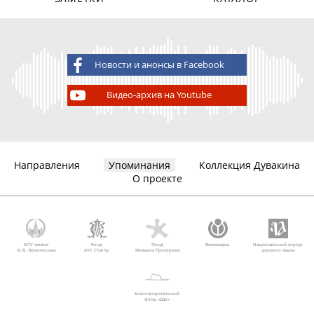
Новости и анонсы в Facebook
Видео-архив на Youtube
Направления
Упоминания
Коллекция Дувакина
О проекте
МГУ имени
Фонд
Фонд
Викимедиа
Национальный корпус
М.В. Ломоносова
AVC Charity
Михаила Прохорова
русского языка
Благотворительный
фонд «Дар»