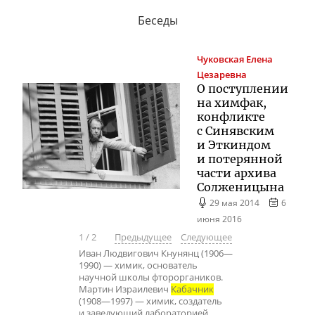
Беседы
Чуковская
Елена
Цезаревна
О поступлении
на химфак,
конфликте
с Синявским
и Эткиндом
и потерянной
части архива
Солженицына
29 мая 2014
6
июня 2016
1
/
2
Предыдущее
Следующее
Иван Людвигович Кнунянц (1906—
1990) — химик, основатель
научной школы фтороргаников.
Мартин Израилевич
Кабачник
(1908—1997) — химик, создатель
и заведующий лабораторией