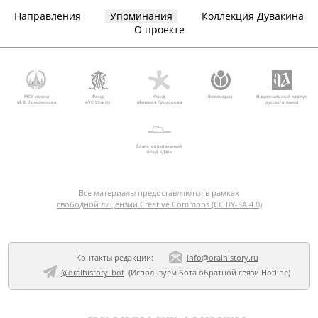
Направления
Упоминания
Коллекция Дувакина
О проекте
МГУ имени
Фонд
Фонд
Викимедиа
Национальный корпус
М.В. Ломоносова
AVC Charity
Михаила Прохорова
русского языка
Благотворительный
фонд «Дар»
Все материалы предоставляются в рамках
свободной лицензии Creative Commons (CC BY-SA 4.0)
Контакты редакции:
info@oralhistory.ru
@oralhistory_bot
(Используем
бота обратной связи Hotline
)