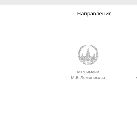
Направления
МГУ имени
М.В. Ломоносова