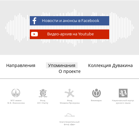
Новости и анонсы в Facebook
Видео-архив на Youtube
Направления
Упоминания
Коллекция Дувакина
О проекте
МГУ имени
Фонд
Фонд
Викимедиа
Национальный корпус
М.В. Ломоносова
AVC Charity
Михаила Прохорова
русского языка
Благотворительный
фонд «Дар»