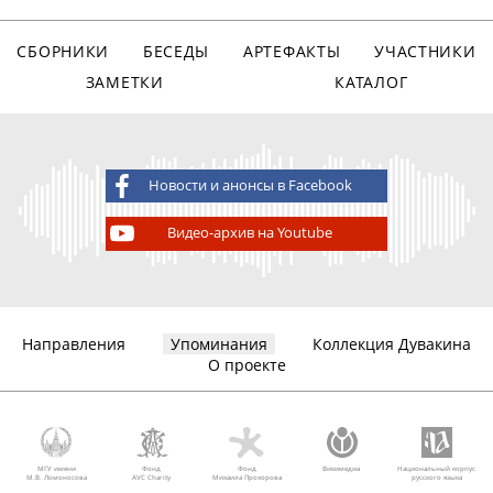
СБОРНИКИ
БЕСЕДЫ
АРТЕФАКТЫ
УЧАСТНИКИ
ЗАМЕТКИ
КАТАЛОГ
Новости и анонсы в Facebook
Видео-архив на Youtube
Направления
Упоминания
Коллекция Дувакина
О проекте
МГУ имени
Фонд
Фонд
Викимедиа
Национальный корпус
М.В. Ломоносова
AVC Charity
Михаила Прохорова
русского языка