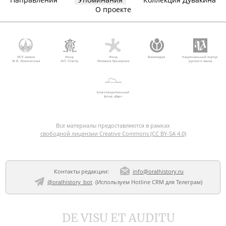
О проекте
МГУ имени
Фонд
Фонд
Викимедиа
Национальный корпус
М.В. Ломоносова
AVC Charity
Михаила Прохорова
русского языка
Благотворительный
фонд «Дар»
Все материалы предоставляются в рамках
свободной лицензии Creative Commons (CC BY-SA 4.0)
Контакты редакции:
info@oralhistory.ru
@oralhistory_bot
(Используем
Hotline CRM для Телеграм
)
DE VISU ET AUDITU