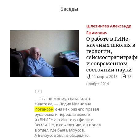
Беседы
Шлезингер
Александр
Ефимович
О работе в ГИНе,
научных школах в
геологии,
сейсмостратиграф
и современном
состоянии науки
11 марта 2013
18
ноября 2014
1
/
1
— вы, по-моему, сказали, что
знаете ее, — Лидия Ивановна
Иогансон
, она как раз его правая
рука была и перешла вместе
из ВНИГНИ в Институт физики
Земли. Но, к сожалению, он попал
в отдел, где был Белоусов.
А Белоусов был, в общем-то,