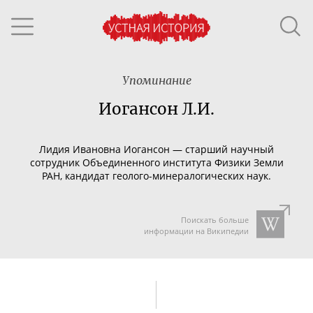
Упоминание
Иогансон Л.И.
Лидия Ивановна Иогансон
—
старший научный
сотрудник Объединенного института Физики Земли
РАН, кандидат
геолого-минералогических
наук.
Поискать больше
информации на Википедии