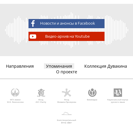
Новости и анонсы в Facebook
Видео-архив на Youtube
Направления
Упоминания
Коллекция Дувакина
О проекте
МГУ имени
Фонд
Фонд
Викимедиа
Национальный корпус
М.В. Ломоносова
AVC Charity
Михаила Прохорова
русского языка
Благотворительный
фонд «Дар»