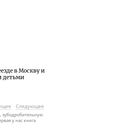
езде в Москву и
и детьми
ущее
Следующее
, зубодробительную
ервая у нас книга