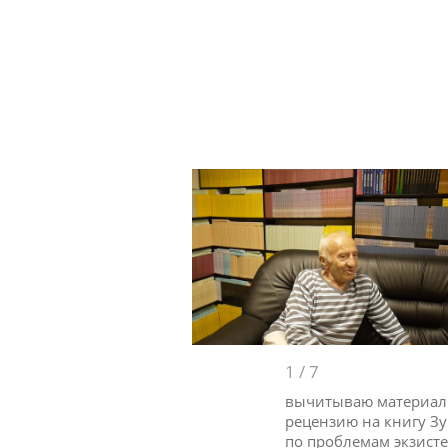
1
/
7
вычитываю материалы
рецензию на книгу Зу
по проблемам экзист