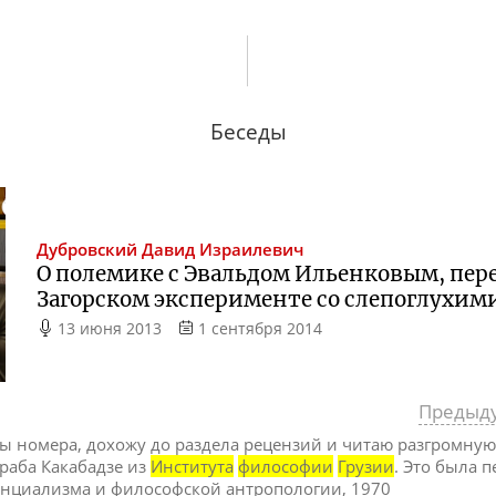
Беседы
Дубровский
Давид Израилевич
О полемике с Эвальдом Ильенковым, пере
Загорском эксперименте со слепоглухим
13 июня 2013
1 сентября 2014
Предыд
 номера, дохожу до раздела рецензий и читаю разгромную
раба Какабадзе из
Института
философии
Грузии
. Это была п
енциализма и философской антропологии, 1970