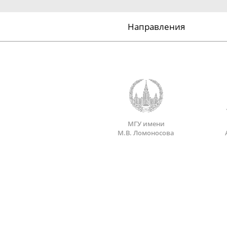
Направления
МГУ имени
М.В. Ломоносова